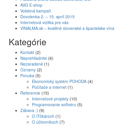
AVG E-shop
Volebná kampaň
Dovolenka 2. – 15. apríl 2015
Internetová vizitka pre vás
VINALMA.sk – kvalitné slovenské a španielske vína
Kategórie
Kontakt
(2)
Neprehliadnite
(6)
Nezaradené
(1)
Oznamy
(2)
Ponuka
(5)
Ekonomický systém POHODA
(4)
Počítače a internet
(1)
Referencie
(15)
Internetové projekty
(10)
Programovanie softvéru
(5)
Zábava :)
(9)
O ITčkároch
(1)
O účtovníkoch
(7)