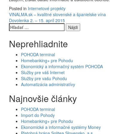
Posted in
Internetové projekty
Navigácia
VINALMA.sk – kvalitné slovenské a španielske vína
Dovolenka 2. – 15. apríl 2015
v
Hľadať:
článku
Neprehliadnite
POHODA terminal
Homebanking+ pre Pohodu
Ekonomický a informačný systém POHODA
Služby pre váš Internet
Služby pre vašu Pohodu
Automatizácia administratívy
Najnovšie články
POHODA terminal
Import do Pohody
Homebanking+ pre Pohodu
Ekonomické a informačné systémy Money
Platobná brána Solitea Slovensko, a.s.