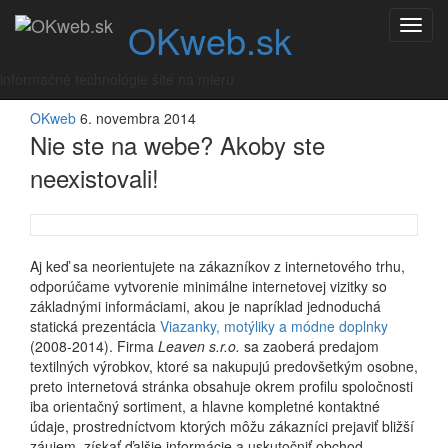
Skip
Internetová vizitka pre
OKweb.sk
Toggl
to
navig
content
vás
informačné technológie šité na mieru
OKweb
6. novembra 2014
Nie ste na webe? Akoby ste
neexistovali!
Aj keď sa neorientujete na zákazníkov z internetového trhu,
odporúčame vytvorenie minimálne internetovej vizitky so
základnými informáciami, akou je napríklad jednoduchá
statická prezentácia
Viazanky, motýliky a módne doplnky
(2008-2014). Firma
Leaven s.r.o.
sa zaoberá predajom
textilných výrobkov, ktoré sa nakupujú predovšetkým osobne,
preto internetová stránka obsahuje okrem profilu spoločnosti
iba orientačný sortiment, a hlavne kompletné kontaktné
údaje, prostredníctvom ktorých môžu zákazníci prejaviť bližší
záujem, získať ďalšie informácie a uskutočniť obchod.